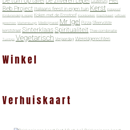
De tuin op tafel
De zilveren Lepel
Het
Glutenvrij
Kerst
Beb Project
Italiaans feest in eigen tuin
Kidsproof
Koken met de Ecostoof
Kindvriendelijk recept
Kookboeken
Krachtkaart
Leftover
Mr Igel
Pizza
Sfeervolste
Medicijnwiel
gerechten
Mattemburgh
Spiritualiteit
Sinterklaas
kerststraat
Thee combinatie
Vegetarisch
Wereldgerechten
Verjaardag
Tuintips
Winkel
Verhuiskaart