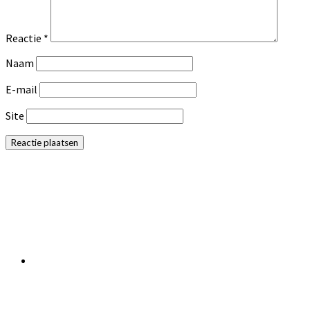
Reactie
*
Naam
E-mail
Site
Primaire
Sidebar