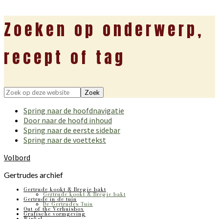
Zoeken op onderwerp,
recept of tag
Zoek
op
Spring naar de hoofdnavigatie
deze
Door naar de hoofd inhoud
website
Spring naar de eerste sidebar
Spring naar de voettekst
Volbord
Gertrudes archief
Gertrude kookt & Bregje bakt
Gertrude kookt & Bregje bakt
Gertrude in de tuin
De Gertrudes Tuin
Out of the Verhuisbox
Grafische vormgeving
Winkel