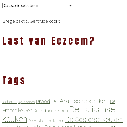
Categorieën
Bregje bakt & Gertrude kookt
Last van Eczeem?
Tags
De Arabische keuken
Brood
De
Alchemie
Ayurvedisch
De Italiaanse
Franse keuken
De Indiase keuken
keuken
De Oosterse keuken
De Mexicaanse keuken