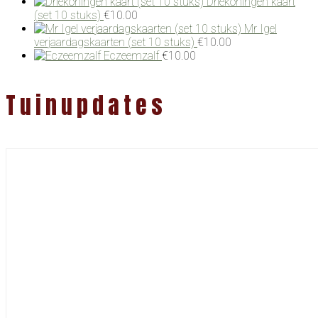
Driekoningen kaart
(set 10 stuks)
€
10.00
Mr Igel
verjaardagskaarten (set 10 stuks)
€
10.00
Eczeemzalf
€
10.00
Tuinupdates