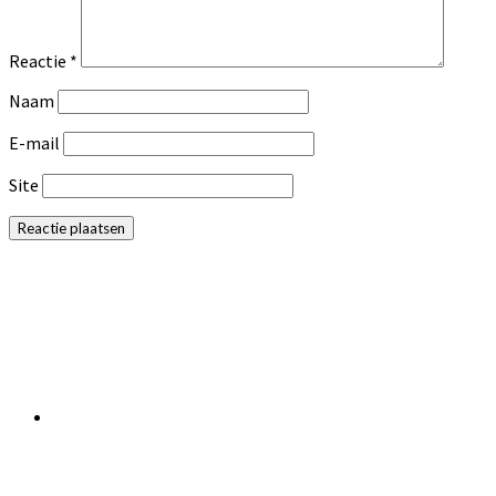
Reactie
*
Naam
E-mail
Site
Primaire
Sidebar