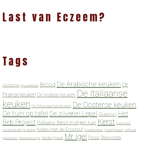
Last van Eczeem?
Tags
De Arabische keuken
Brood
De
Alchemie
Ayurvedisch
De Italiaanse
Franse keuken
De Indiase keuken
keuken
De Oosterse keuken
De Mexicaanse keuken
De tuin op tafel
De zilveren Lepel
Het
Glutenvrij
Kerst
Beb Project
Italiaans feest in eigen tuin
Kidsproof
Koken met de Ecostoof
Kindvriendelijk recept
Kookboeken
Krachtkaart
Leftover
Mr Igel
Pizza
Sfeervolste
Medicijnwiel
gerechten
Mattemburgh