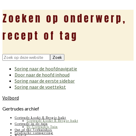
Zoeken op onderwerp,
recept of tag
Zoek
op
Spring naar de hoofdnavigatie
deze
Door naar de hoofd inhoud
website
Spring naar de eerste sidebar
Spring naar de voettekst
Volbord
Gertrudes archief
Gertrude kookt & Bregje bakt
Gertrude kookt & Bregje bakt
Gertrude in de tuin
De Gertrudes Tuin
Out of the Verhuisbox
Grafische vormgeving
Winkel