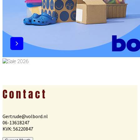
Footer
Contact
Gertrude@volbord.nl
06-13618247
KVK: 56220847