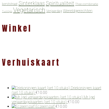
Spiritualiteit
Sinterklaas
kerststraat
Thee combinatie
Vegetarisch
Wereldgerechten
Verjaardag
Tuintips
Winkel
Verhuiskaart
Driekoningen kaart
(set 10 stuks)
€
10.00
Mr Igel
verjaardagskaarten (set 10 stuks)
€
10.00
Eczeemzalf
€
10.00