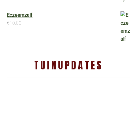
Eczeemzalf
€
10.00
TUINUPDATES