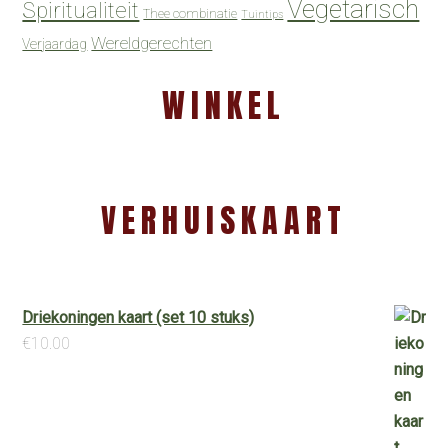
Vegetarisch
Spiritualiteit
Thee combinatie
Tuintips
Wereldgerechten
Verjaardag
WINKEL
VERHUISKAART
Driekoningen kaart (set 10 stuks)
€
10.00