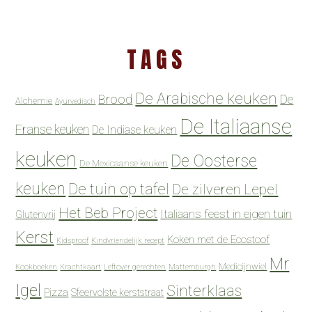
TAGS
De Arabische keuken
Brood
De
Alchemie
Ayurvedisch
De Italiaanse
Franse keuken
De Indiase keuken
keuken
De Oosterse
De Mexicaanse keuken
keuken
De tuin op tafel
De zilveren Lepel
Het Beb Project
Italiaans feest in eigen tuin
Glutenvrij
Kerst
Koken met de Ecostoof
Kidsproof
Kindvriendelijk recept
Mr
Medicijnwiel
Kookboeken
Krachtkaart
Leftover gerechten
Mattemburgh
Igel
Sinterklaas
Pizza
Sfeervolste kerststraat