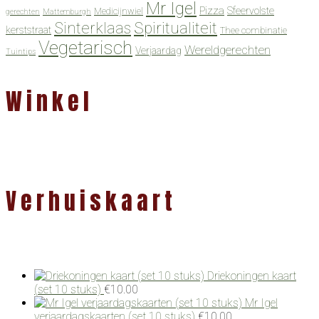
Mr Igel
Pizza
Sfeervolste
Medicijnwiel
gerechten
Mattemburgh
Spiritualiteit
Sinterklaas
kerststraat
Thee combinatie
Vegetarisch
Wereldgerechten
Verjaardag
Tuintips
Winkel
Verhuiskaart
Driekoningen kaart
(set 10 stuks)
€
10.00
Mr Igel
verjaardagskaarten (set 10 stuks)
€
10.00