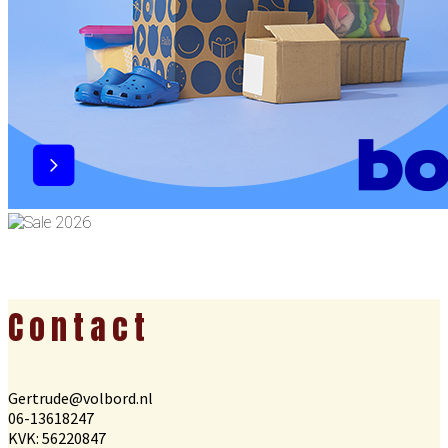
Footer
Contact
Gertrude@volbord.nl
06-13618247
KVK: 56220847