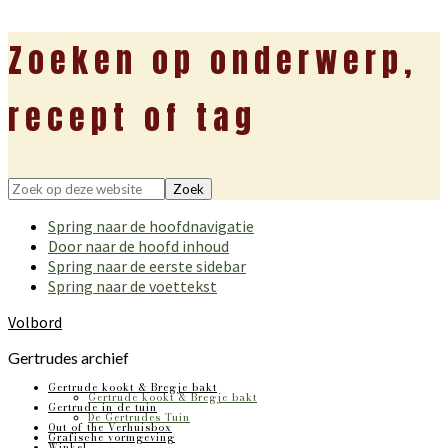
Zoeken op onderwerp,
recept of tag
Zoek
op
Spring naar de hoofdnavigatie
deze
Door naar de hoofd inhoud
website
Spring naar de eerste sidebar
Spring naar de voettekst
Volbord
Gertrudes archief
Gertrude kookt & Bregje bakt
Gertrude kookt & Bregje bakt
Gertrude in de tuin
De Gertrudes Tuin
Out of the Verhuisbox
Grafische vormgeving
Winkel