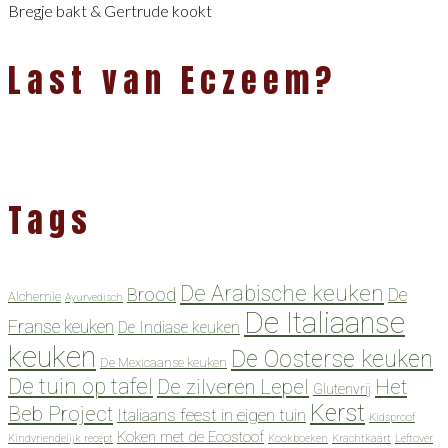
Bregje bakt & Gertrude kookt
Last van Eczeem?
Tags
De Arabische keuken
Brood
De
Alchemie
Ayurvedisch
De Italiaanse
Franse keuken
De Indiase keuken
keuken
De Oosterse keuken
De Mexicaanse keuken
De tuin op tafel
De zilveren Lepel
Het
Glutenvrij
Kerst
Beb Project
Italiaans feest in eigen tuin
Kidsproof
Koken met de Ecostoof
Kindvriendelijk recept
Kookboeken
Krachtkaart
Leftover