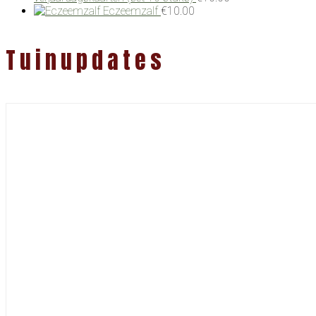
Eczeemzalf
€
10.00
Tuinupdates