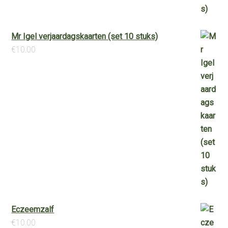
Mr Igel verjaardagskaarten (set 10 stuks)
€
10.00
Eczeemzalf
€
10.00