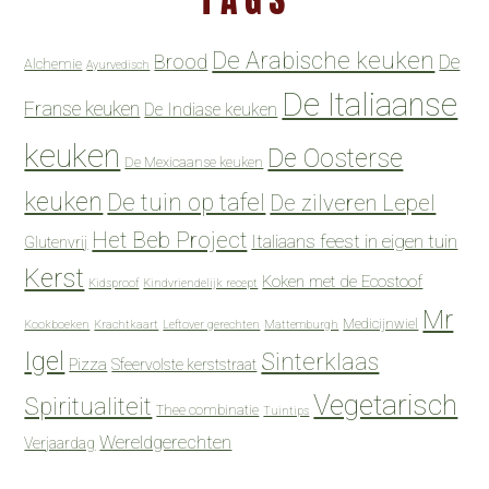
De Arabische keuken
Brood
De
Alchemie
Ayurvedisch
De Italiaanse
Franse keuken
De Indiase keuken
keuken
De Oosterse
De Mexicaanse keuken
keuken
De tuin op tafel
De zilveren Lepel
Het Beb Project
Italiaans feest in eigen tuin
Glutenvrij
Kerst
Koken met de Ecostoof
Kidsproof
Kindvriendelijk recept
Mr
Medicijnwiel
Kookboeken
Krachtkaart
Leftover gerechten
Mattemburgh
Igel
Sinterklaas
Pizza
Sfeervolste kerststraat
Vegetarisch
Spiritualiteit
Thee combinatie
Tuintips
Wereldgerechten
Verjaardag