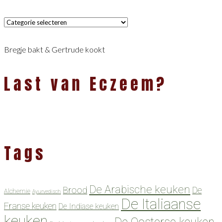
Categorieën
Bregje bakt & Gertrude kookt
Last van Eczeem?
Tags
De Arabische keuken
Brood
De
Alchemie
Ayurvedisch
De Italiaanse
Franse keuken
De Indiase keuken
keuken