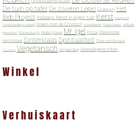
De Oosterse keuken
De Mexicaanse keuken
De tuin op tafel
De zilveren Lepel
Het
Glutenvrij
Kerst
Beb Project
Italiaans feest in eigen tuin
Kidsproof
Koken met de Ecostoof
Kindvriendelijk recept
Kookboeken
Krachtkaart
Leftover
Mr Igel
Pizza
Sfeervolste
Medicijnwiel
gerechten
Mattemburgh
Spiritualiteit
Sinterklaas
kerststraat
Thee combinatie
Vegetarisch
Wereldgerechten
Verjaardag
Tuintips
Winkel
Verhuiskaart