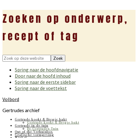
Zoeken op onderwerp,
recept of tag
Zoek
op
Spring naar de hoofdnavigatie
deze
Door naar de hoofd inhoud
website
Spring naar de eerste sidebar
Spring naar de voettekst
Volbord
Gertrudes archief
Gertrude kookt & Bregje bakt
Gertrude kookt & Bregje bakt
Gertrude in de tuin
De Gertrudes Tuin
Out of the Verhuisbox
Grafische vormgeving
Winkel