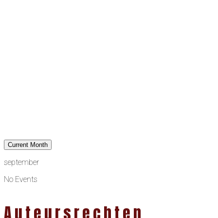
Current Month
september
No Events
Auteursrechten