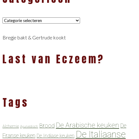
Categorieën
Bregje bakt & Gertrude kookt
Last van Eczeem?
Tags
De Arabische keuken
Brood
De
Alchemie
Ayurvedisch
De Italiaanse
Franse keuken
De Indiase keuken