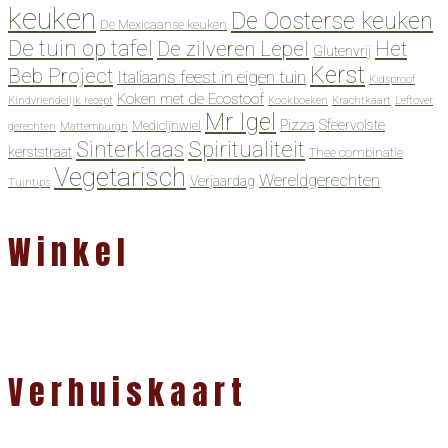
keuken
De Oosterse keuken
De Mexicaanse keuken
De tuin op tafel
De zilveren Lepel
Het
Glutenvrij
Kerst
Beb Project
Italiaans feest in eigen tuin
Kidsproof
Koken met de Ecostoof
Kindvriendelijk recept
Kookboeken
Krachtkaart
Leftover
Mr Igel
Pizza
Sfeervolste
Medicijnwiel
gerechten
Mattemburgh
Spiritualiteit
Sinterklaas
kerststraat
Thee combinatie
Vegetarisch
Wereldgerechten
Verjaardag
Tuintips
Winkel
Verhuiskaart