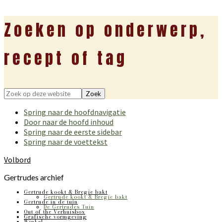
Zoeken op onderwerp,
recept of tag
Zoek
op
Spring naar de hoofdnavigatie
deze
Door naar de hoofd inhoud
website
Spring naar de eerste sidebar
Spring naar de voettekst
Volbord
Gertrudes archief
Gertrude kookt & Bregje bakt
Gertrude kookt & Bregje bakt
Gertrude in de tuin
De Gertrudes Tuin
Out of the Verhuisbox
Grafische vormgeving
Winkel