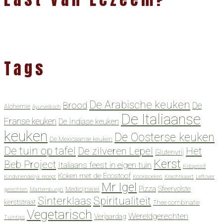
Tags
De Arabische keuken
Brood
De
Alchemie
Ayurvedisch
De Italiaanse
Franse keuken
De Indiase keuken
keuken
De Oosterse keuken
De Mexicaanse keuken
De tuin op tafel
De zilveren Lepel
Het
Glutenvrij
Kerst
Beb Project
Italiaans feest in eigen tuin
Kidsproof
Koken met de Ecostoof
Kindvriendelijk recept
Kookboeken
Krachtkaart
Leftover
Mr Igel
Pizza
Sfeervolste
Medicijnwiel
gerechten
Mattemburgh
Spiritualiteit
Sinterklaas
kerststraat
Thee combinatie
Vegetarisch
Wereldgerechten
Verjaardag
Tuintips