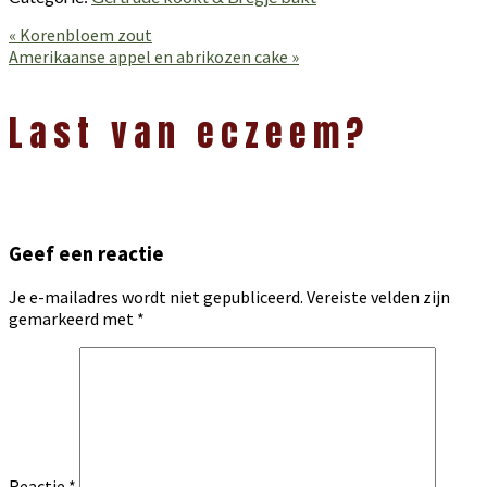
Vorig
« Korenbloem zout
bericht:
Volgend
Amerikaanse appel en abrikozen cake »
bericht:
Lees
Interacties
Last van eczeem?
Geef een reactie
Je e-mailadres wordt niet gepubliceerd.
Vereiste velden zijn
gemarkeerd met
*
Reactie
*