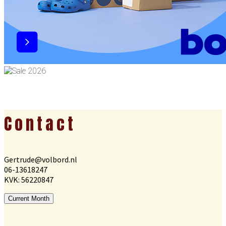
Footer
Contact
Gertrude@volbord.nl
06-13618247
KVK: 56220847
Current Month