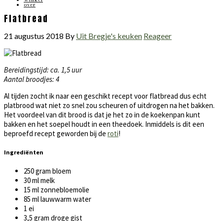
over
Flatbread
21 augustus 2018
By
Uit Bregje's keuken
Reageer
Bereidingstijd: ca. 1,5 uur
Aantal broodjes: 4
Al tijden zocht ik naar een geschikt recept voor flatbread dus echt
platbrood wat niet zo snel zou scheuren of uitdrogen na het bakken.
Het voordeel van dit brood is dat je het zo in de koekenpan kunt
bakken en het soepel houdt in een theedoek. Inmiddels is dit een
beproefd recept geworden bij de
roti
!
Ingrediënten
250 gram bloem
30 ml melk
15 ml zonnebloemolie
85 ml lauwwarm water
1 ei
3,5 gram droge gist