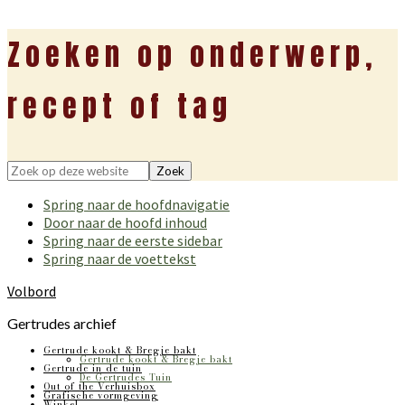
Zoeken op onderwerp,
recept of tag
Zoek
op
Spring naar de hoofdnavigatie
deze
Door naar de hoofd inhoud
website
Spring naar de eerste sidebar
Spring naar de voettekst
Volbord
Gertrudes archief
Gertrude kookt & Bregje bakt
Gertrude kookt & Bregje bakt
Gertrude in de tuin
De Gertrudes Tuin
Out of the Verhuisbox
Grafische vormgeving
Winkel