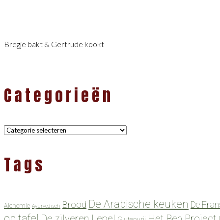
Bregje bakt & Gertrude kookt
Categorieën
Categorieën
Tags
De Arabische keuken
Brood
De Fran
Alchemie
Ayurvedisch
op tafel
De zilveren Lepel
Het Beb Project
Glutenvrij