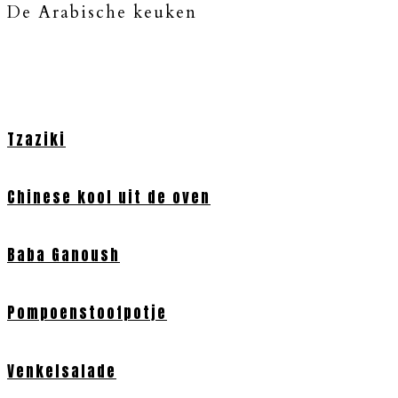
De Arabische keuken
Tzaziki
Chinese kool uit de oven
Baba Ganoush
Pompoenstoofpotje
Venkelsalade