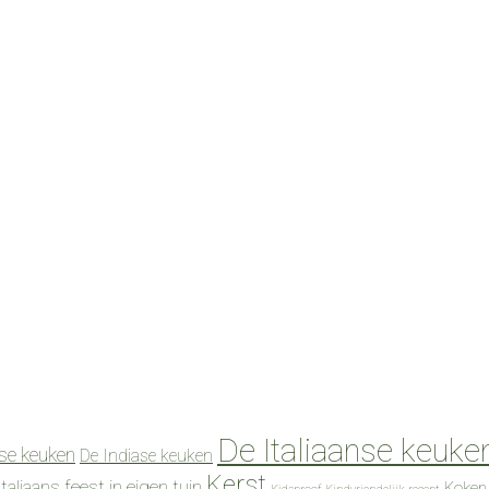
De Italiaanse keuke
se keuken
De Indiase keuken
Kerst
Italiaans feest in eigen tuin
Koken