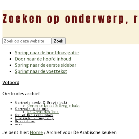
Zoeken op onderwerp, r
Zoek
op
Spring naar de hoofdnavigatie
deze
Door naar de hoofd inhoud
website
Spring naar de eerste sidebar
Spring naar de voettekst
Volbord
Gertrudes archief
Gertrude kookt & Bregje bakt
Gertrude kookt & Bregje bakt
Gertrude in de tuin
De Gertrudes Tuin
Out of the Verhuisbox
Grafische vormgeving
Bric-à-brac
over
Je bent hier:
Home
/
Archief voor De Arabische keuken