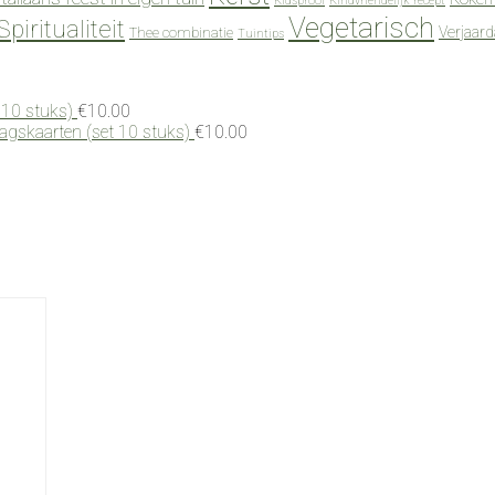
Kidsproof
Kindvriendelijk recept
Vegetarisch
Spiritualiteit
Verjaar
Thee combinatie
Tuintips
 10 stuks)
€
10.00
dagskaarten (set 10 stuks)
€
10.00