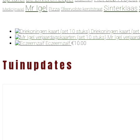
Mr Igel
Sinterklaas
Pizza
Sfeervolste kerststraat
Medicijnwiel
Driekoningen kaart (set
Mr Igel verjaar
Eczeemzalf
€
10.00
Tuinupdates