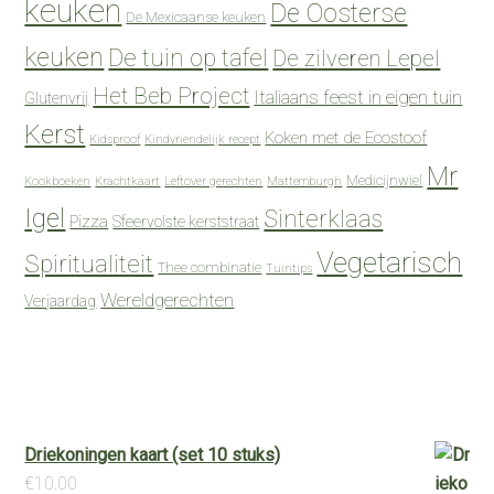
keuken
De Oosterse
De Mexicaanse keuken
keuken
De tuin op tafel
De zilveren Lepel
Het Beb Project
Italiaans feest in eigen tuin
Glutenvrij
Kerst
Koken met de Ecostoof
Kidsproof
Kindvriendelijk recept
Mr
Medicijnwiel
Kookboeken
Krachtkaart
Leftover gerechten
Mattemburgh
Igel
Sinterklaas
Pizza
Sfeervolste kerststraat
Vegetarisch
Spiritualiteit
Thee combinatie
Tuintips
Wereldgerechten
Verjaardag
Driekoningen kaart (set 10 stuks)
€
10.00