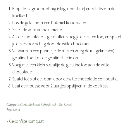
Klop de slagroom lobbig (slagroomdikte) en zet deze in de
koelkast.
Los de gelatine in een bak met koud water.
Smelt de witte au-bain-marie.
Als de chocolade is gesmolten voeg je de eieren toe, en spatel
je deze voorzichtig door de witte chocolade.
Verwarm in een pannetje de rum en voeg de (uitgeknepen)
gelatine toe. Los de gelatine hierin op.
Voeg met een klein straaltje de gelatine toe aan de witte
chocolade.
Spatel tot slot de room door de witte chocolade compositie.
Laat de mousse voor 2 uurtjes opstijven in de koelkast.
Categorie:
Gertrude kookt & Bregje bakt
,
Toe & zoet
Tags:
Kerst
« Gekonfijte kumquat