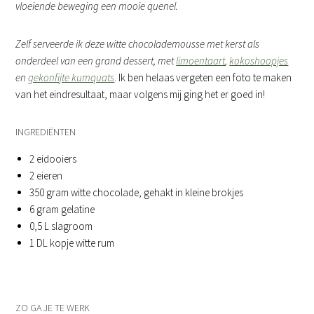
vloeiende beweging een mooie quenel.
Zelf serveerde ik deze witte chocolademousse met kerst als
onderdeel van een grand dessert, met
limoentaart
,
kokoshoopjes
en
gekonfijte kumquats
. Ik ben helaas vergeten een foto te maken
van het eindresultaat, maar volgens mij ging het er goed in!
INGREDIËNTEN
2 eidooiers
2 eieren
350 gram witte chocolade, gehakt in kleine brokjes
6 gram gelatine
0,5 L slagroom
1 DL kopje witte rum
ZO GA JE TE WERK