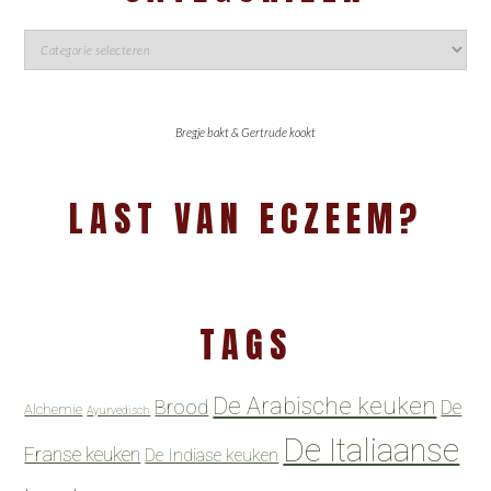
Bregje bakt & Gertrude kookt
LAST VAN ECZEEM?
TAGS
De Arabische keuken
Brood
De
Alchemie
Ayurvedisch
De Italiaanse
Franse keuken
De Indiase keuken