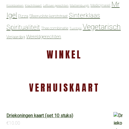
Mr
Medicijnwiel
Kookboeken
Krachtkaart
Leftover gerechten
Mattemburgh
Igel
Sinterklaas
Pizza
Sfeervolste kerststraat
Vegetarisch
Spiritualiteit
Thee combinatie
Tuintips
Wereldgerechten
Verjaardag
WINKEL
VERHUISKAART
Driekoningen kaart (set 10 stuks)
€
10.00