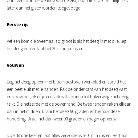
Zout verstoort de werking van de gist, daarom moet het altijd iets
later dan het gister worden toegevoegd.
Eerste rijs
Vet een kom die tweemaal zo groot is als het deeg in met olie, leg
het deeg erin en laat het 20 minuten rijzen.
Vouwen
Leg het deeg op een met bloem bestoven werkblad en spreid het
een beetje uit met je handen. Pak de onderkant van het deeg vast
en vouw het, alsof je een zak wilt vormen tot halverwege het deeg
reikt. Die hetzelfde met de bovenrand. De twee randen raken elkaar
dan in het midden. Draai het deeg 90 graden en herhaal deze
handeling. Draai het dan weer 90 graden en begin opnieuw.
Doe dit drie keer en laat alles vervolgens 5-10 min rusten. Herhaal