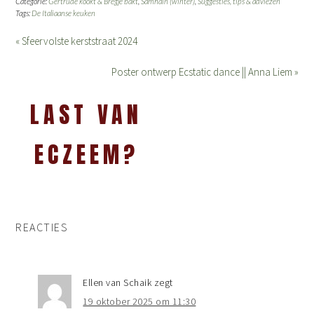
Categorie:
Gertrude kookt & Bregje bakt
,
Samhain (winter)
,
Suggesties, tips & adviezen
Tags:
De Italiaanse keuken
« Sfeervolste kerststraat 2024
Poster ontwerp Ecstatic dance || Anna Liem »
LAST VAN
ECZEEM?
REACTIES
Ellen van Schaik
zegt
19 oktober 2025 om 11:30