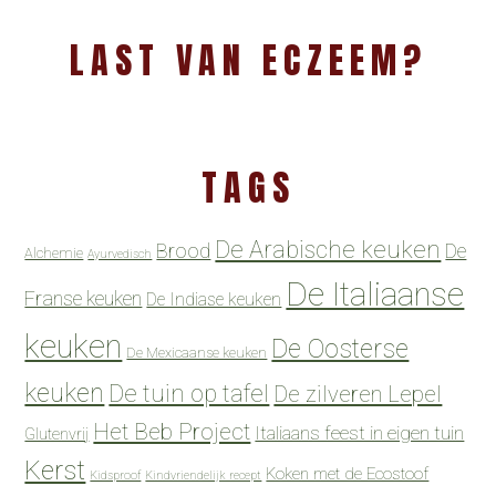
LAST VAN ECZEEM?
TAGS
De Arabische keuken
Brood
De
Alchemie
Ayurvedisch
De Italiaanse
Franse keuken
De Indiase keuken
keuken
De Oosterse
De Mexicaanse keuken
keuken
De tuin op tafel
De zilveren Lepel
Het Beb Project
Italiaans feest in eigen tuin
Glutenvrij
Kerst
Koken met de Ecostoof
Kidsproof
Kindvriendelijk recept