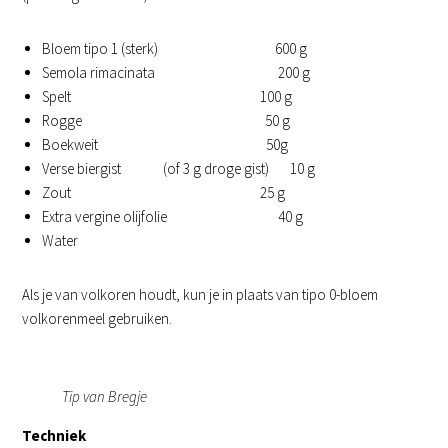
Bloem tipo 1 (sterk) 600 g
Semola rimacinata 200 g
Spelt 100 g
Rogge 50 g
Boekweit 50g
Verse biergist (of 3 g droge gist) 10 g
Zout 25 g
Extra vergine olijfolie 40 g
Water
Als je van volkoren houdt, kun je in plaats van tipo 0-bloem
volkorenmeel gebruiken.
Tip van Bregje
Techniek