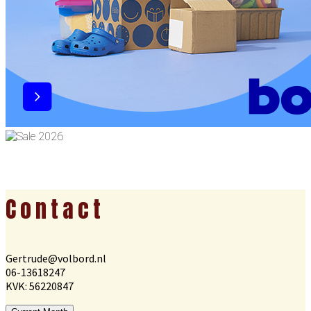
Footer
Contact
Gertrude@volbord.nl
06-13618247
KVK: 56220847