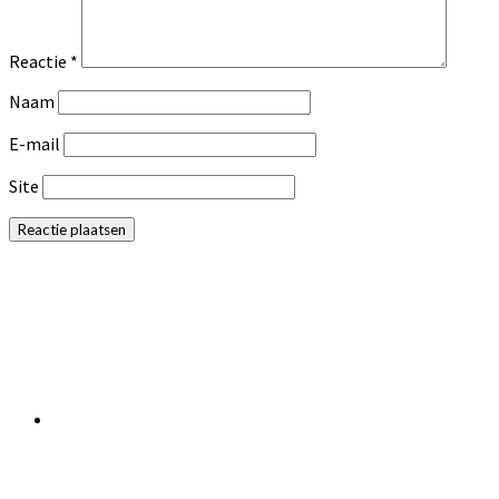
Reactie
*
Naam
E-mail
Site
Primaire
Sidebar