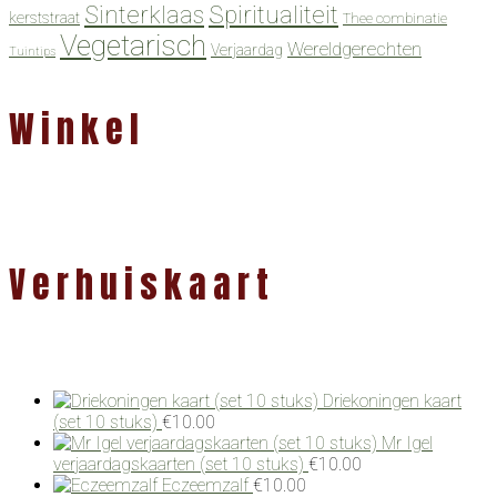
Spiritualiteit
Sinterklaas
kerststraat
Thee combinatie
Vegetarisch
Wereldgerechten
Verjaardag
Tuintips
Winkel
Verhuiskaart
Driekoningen kaart
(set 10 stuks)
€
10.00
Mr Igel
verjaardagskaarten (set 10 stuks)
€
10.00
Eczeemzalf
€
10.00