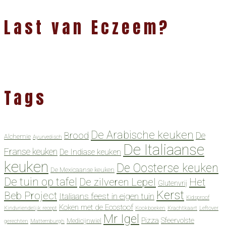
Last van Eczeem?
Tags
De Arabische keuken
Brood
De
Alchemie
Ayurvedisch
De Italiaanse
Franse keuken
De Indiase keuken
keuken
De Oosterse keuken
De Mexicaanse keuken
De tuin op tafel
De zilveren Lepel
Het
Glutenvrij
Kerst
Beb Project
Italiaans feest in eigen tuin
Kidsproof
Koken met de Ecostoof
Kindvriendelijk recept
Kookboeken
Krachtkaart
Leftover
Mr Igel
Pizza
Sfeervolste
Medicijnwiel
gerechten
Mattemburgh