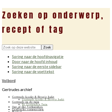
Zoeken op onderwerp,
recept of tag
Zoek
op
Spring naar de hoofdnavigatie
deze
Door naar de hoofd inhoud
website
Spring naar de eerste sidebar
Spring naar de voettekst
Volbord
Gertrudes archief
Gertrude kookt & Bregje bakt
Gertrude kookt & Bregje bakt
Gertrude in de tuin
De Gertrudes Tuin
Out of the Verhuisbox
Grafische vormgeving
Winkel