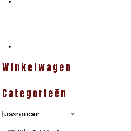
Winkelwagen
Categorieën
Categorieën
Bregje bakt & Gertrude kookt