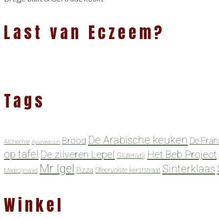
Last van Eczeem?
Tags
De Arabische keuken
Brood
De Fran
Alchemie
Ayurvedisch
op tafel
De zilveren Lepel
Het Beb Project
Glutenvrij
Mr Igel
Sinterklaas
Pizza
Sfeervolste kerststraat
Medicijnwiel
Winkel