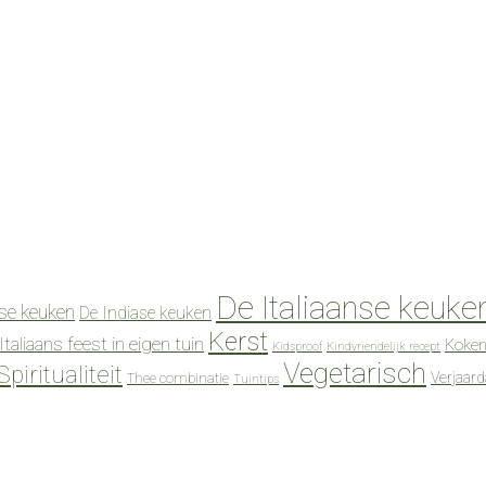
De Italiaanse keuke
se keuken
De Indiase keuken
Kerst
Italiaans feest in eigen tuin
Koken
Kidsproof
Kindvriendelijk recept
Vegetarisch
Spiritualiteit
Verjaar
Thee combinatie
Tuintips