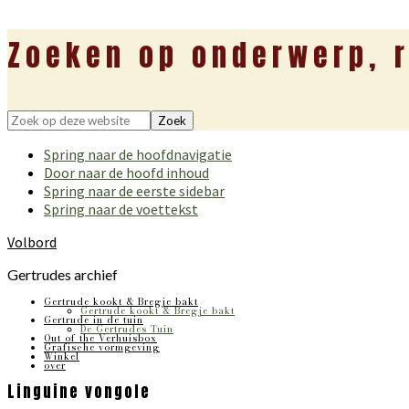
Zoeken op onderwerp, r
Zoek
op
Spring naar de hoofdnavigatie
deze
Door naar de hoofd inhoud
website
Spring naar de eerste sidebar
Spring naar de voettekst
Volbord
Gertrudes archief
Gertrude kookt & Bregje bakt
Gertrude kookt & Bregje bakt
Gertrude in de tuin
De Gertrudes Tuin
Out of the Verhuisbox
Grafische vormgeving
Winkel
over
Linguine vongole