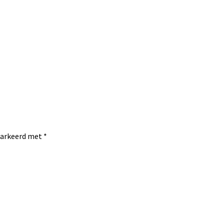
emarkeerd met
*