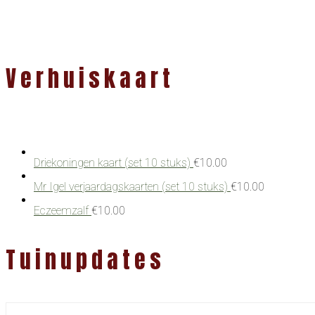
Verhuiskaart
Driekoningen kaart (set 10 stuks)
€
10.00
Mr Igel verjaardagskaarten (set 10 stuks)
€
10.00
Eczeemzalf
€
10.00
Tuinupdates