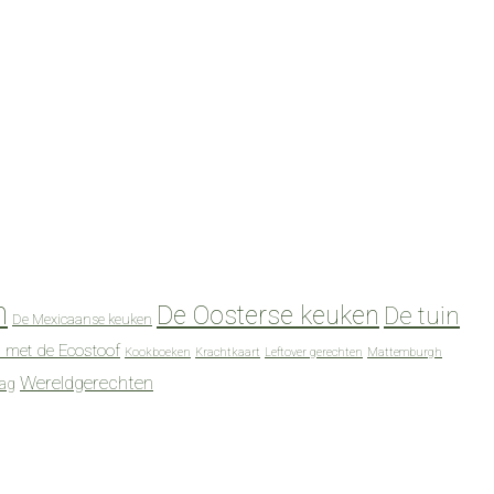
n
De Oosterse keuken
De tuin
De Mexicaanse keuken
 met de Ecostoof
Kookboeken
Krachtkaart
Leftover gerechten
Mattemburgh
Wereldgerechten
dag