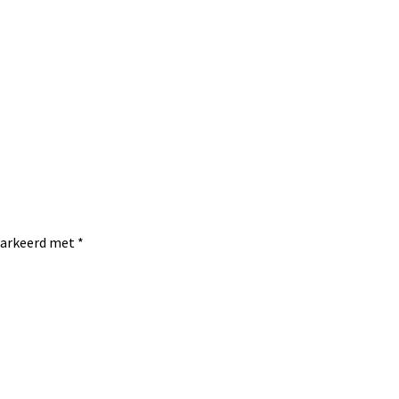
emarkeerd met
*