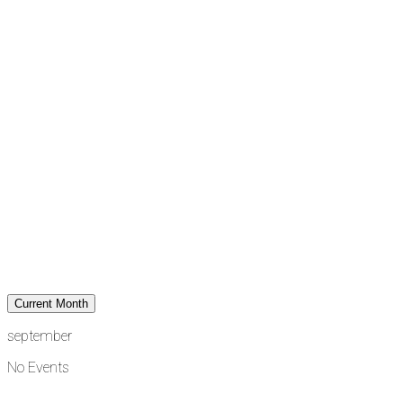
Current Month
september
No Events