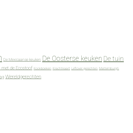
n
De Oosterse keuken
De tuin
De Mexicaanse keuken
 met de Ecostoof
Kookboeken
Krachtkaart
Leftover gerechten
Mattemburgh
Wereldgerechten
dag