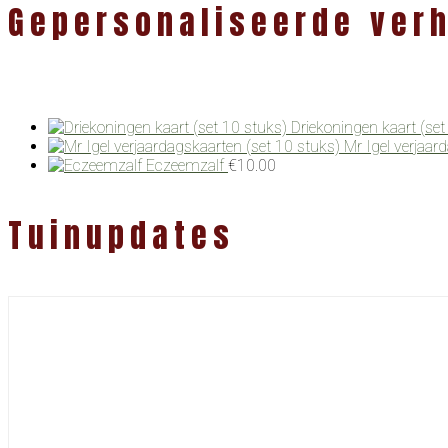
Gepersonaliseerde ver
Driekoningen kaart (set
Mr Igel verjaar
Eczeemzalf
€
10.00
Tuinupdates