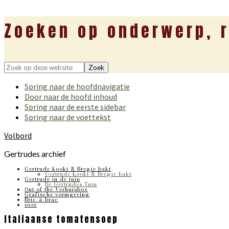
Zoeken op onderwerp, r
Zoek
op
Spring naar de hoofdnavigatie
deze
Door naar de hoofd inhoud
website
Spring naar de eerste sidebar
Spring naar de voettekst
Volbord
Gertrudes archief
Gertrude kookt & Bregje bakt
Gertrude kookt & Bregje bakt
Gertrude in de tuin
De Gertrudes Tuin
Out of the Verhuisbox
Grafische vormgeving
Bric-à-brac
over
Italiaanse tomatensoep