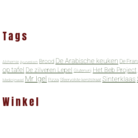
Tags
De Arabische keuken
Brood
De Fran
Alchemie
Ayurvedisch
op tafel
De zilveren Lepel
Het Beb Project
Glutenvrij
Mr Igel
Sinterklaas
Pizza
Sfeervolste kerststraat
Medicijnwiel
Winkel