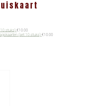
huiskaart
 10 stuks)
€
10.00
dagskaarten (set 10 stuks)
€
10.00