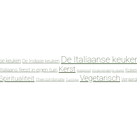
De Italiaanse keuke
se keuken
De Indiase keuken
Kerst
Italiaans feest in eigen tuin
Koken
Kidsproof
Kindvriendelijk recept
Vegetarisch
Spiritualiteit
Verjaar
Thee combinatie
Tuintips