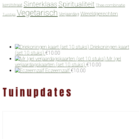
Spiritualiteit
Sinterklaas
kerststraat
Thee combinatie
Vegetarisch
Wereldgerechten
Verjaardag
Tuintips
Driekoningen kaart
(set 10 stuks)
€
10.00
Mr Igel
verjaardagskaarten (set 10 stuks)
€
10.00
Eczeemzalf
€
10.00
Tuinupdates