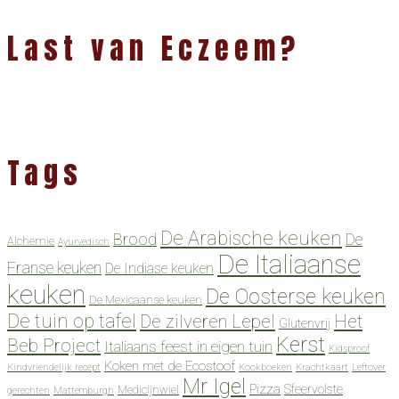
Last van Eczeem?
Tags
De Arabische keuken
Brood
De
Alchemie
Ayurvedisch
De Italiaanse
Franse keuken
De Indiase keuken
keuken
De Oosterse keuken
De Mexicaanse keuken
De tuin op tafel
De zilveren Lepel
Het
Glutenvrij
Kerst
Beb Project
Italiaans feest in eigen tuin
Kidsproof
Koken met de Ecostoof
Kindvriendelijk recept
Kookboeken
Krachtkaart
Leftover
Mr Igel
Pizza
Sfeervolste
Medicijnwiel
gerechten
Mattemburgh