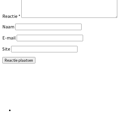
Reactie
*
Naam
E-mail
Site
Primaire
Sidebar