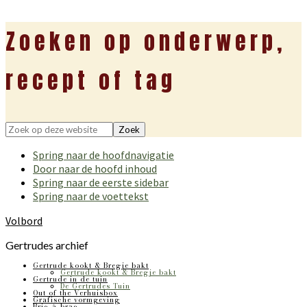
Zoeken op onderwerp,
recept of tag
Zoek
op
Spring naar de hoofdnavigatie
deze
Door naar de hoofd inhoud
website
Spring naar de eerste sidebar
Spring naar de voettekst
Volbord
Gertrudes archief
Gertrude kookt & Bregje bakt
Gertrude kookt & Bregje bakt
Gertrude in de tuin
De Gertrudes Tuin
Out of the Verhuisbox
Grafische vormgeving
Bric-à-brac