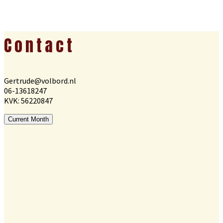
Footer
Contact
Gertrude@volbord.nl
06-13618247
KVK: 56220847
Current Month