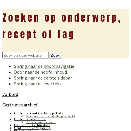
Zoeken op onderwerp,
recept of tag
Zoek
op
Spring naar de hoofdnavigatie
deze
Door naar de hoofd inhoud
website
Spring naar de eerste sidebar
Spring naar de voettekst
Volbord
Gertrudes archief
Gertrude kookt & Bregje bakt
Gertrude kookt & Bregje bakt
Gertrude in de tuin
De Gertrudes Tuin
Out of the Verhuisbox
Grafische vormgeving
Bric-à-brac