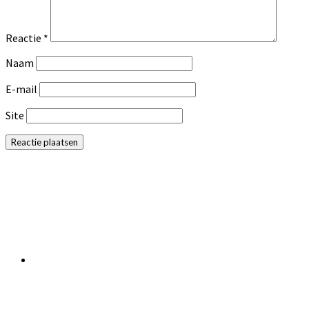
Reactie
*
Naam
E-mail
Site
Primaire
Sidebar