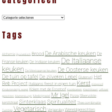
Categorieën
Tags
De Arabische keuken
Brood
De
Alchemie
Ayurvedisch
De Italiaanse
Franse keuken
De Indiase keuken
keuken
De Oosterse keuken
De Mexicaanse keuken
De tuin op tafel
De zilveren Lepel
Het
Glutenvrij
Kerst
Beb Project
Italiaans feest in eigen tuin
Kidsproof
Koken met de Ecostoof
Kindvriendelijk recept
Kookboeken
Krachtkaart
Leftover
Mr Igel
Pizza
Sfeervolste
Medicijnwiel
gerechten
Mattemburgh
Spiritualiteit
Sinterklaas
kerststraat
Thee combinatie
Vegetarisch
Wereldgerechten
Verjaardag
Tuintips