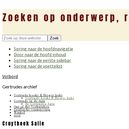
Zoeken op onderwerp, r
Zoek
op
Spring naar de hoofdnavigatie
deze
Door naar de hoofd inhoud
website
Spring naar de eerste sidebar
Spring naar de voettekst
Volbord
Gertrudes archief
Gertrude kookt & Bregje bakt
Gertrude kookt & Bregje bakt
Gertrude in de tuin
De Gertrudes Tuin
Out of the Verhuisbox
Grafische vormgeving
Winkel
over
Cruytboek Salie