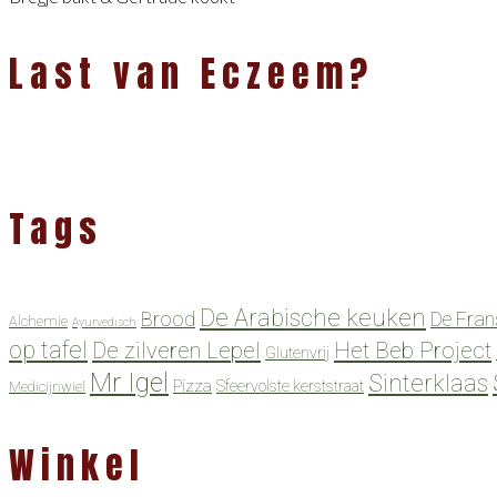
Last van Eczeem?
Tags
De Arabische keuken
Brood
De Fran
Alchemie
Ayurvedisch
op tafel
De zilveren Lepel
Het Beb Project
Glutenvrij
Mr Igel
Sinterklaas
Pizza
Sfeervolste kerststraat
Medicijnwiel
Winkel