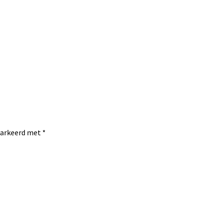
emarkeerd met
*