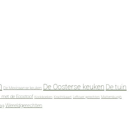
n
De Oosterse keuken
De tuin
De Mexicaanse keuken
 met de Ecostoof
Kookboeken
Krachtkaart
Leftover gerechten
Mattemburgh
Wereldgerechten
dag