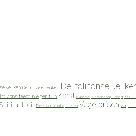
De Italiaanse keuke
se keuken
De Indiase keuken
Kerst
Italiaans feest in eigen tuin
Koken
Kidsproof
Kindvriendelijk recept
Vegetarisch
Spiritualiteit
Verjaar
Thee combinatie
Tuintips