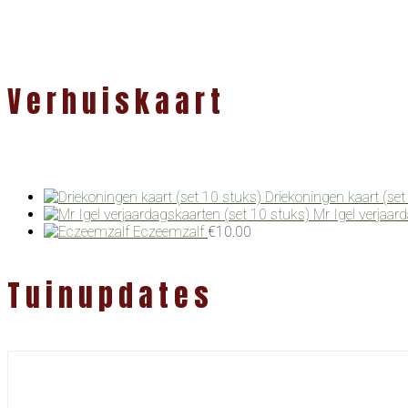
Verhuiskaart
Driekoningen kaart (set
Mr Igel verjaar
Eczeemzalf
€
10.00
Tuinupdates