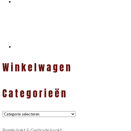
Winkelwagen
Categorieën
Categorieën
Bregje bakt & Gertrude kookt