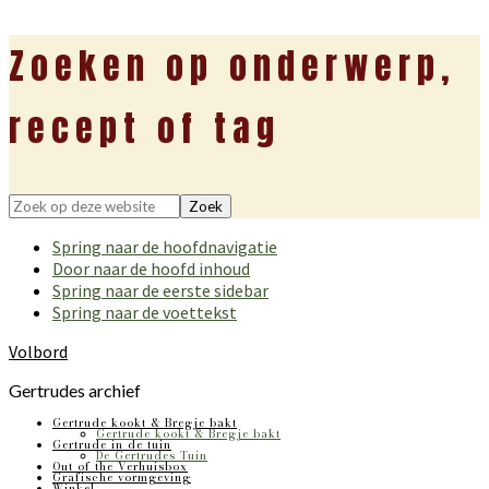
Zoeken op onderwerp,
recept of tag
Zoek
op
Spring naar de hoofdnavigatie
deze
Door naar de hoofd inhoud
website
Spring naar de eerste sidebar
Spring naar de voettekst
Volbord
Gertrudes archief
Gertrude kookt & Bregje bakt
Gertrude kookt & Bregje bakt
Gertrude in de tuin
De Gertrudes Tuin
Out of the Verhuisbox
Grafische vormgeving
Winkel