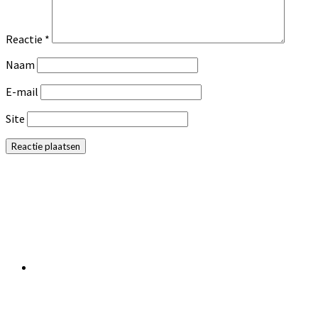
Reactie
*
Naam
E-mail
Site
Primaire
Sidebar