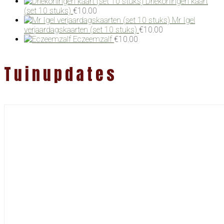
Driekoningen kaart
(set 10 stuks)
€
10.00
Mr Igel
verjaardagskaarten (set 10 stuks)
€
10.00
Eczeemzalf
€
10.00
Tuinupdates