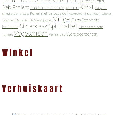
De tuin op tafel
De zilveren Lepel
Het
Glutenvrij
Kerst
Beb Project
Italiaans feest in eigen tuin
Kidsproof
Koken met de Ecostoof
Kindvriendelijk recept
Kookboeken
Krachtkaart
Leftover
Mr Igel
Pizza
Sfeervolste
Medicijnwiel
gerechten
Mattemburgh
Spiritualiteit
Sinterklaas
kerststraat
Thee combinatie
Vegetarisch
Wereldgerechten
Verjaardag
Tuintips
Winkel
Verhuiskaart