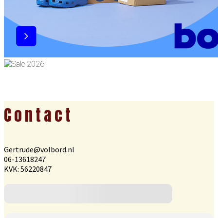
Footer
Contact
Gertrude@volbord.nl
06-13618247
KVK: 56220847