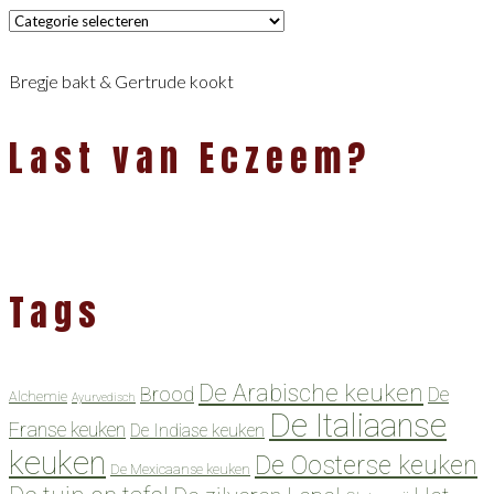
Categorieën
Bregje bakt & Gertrude kookt
Last van Eczeem?
Tags
De Arabische keuken
Brood
De
Alchemie
Ayurvedisch
De Italiaanse
Franse keuken
De Indiase keuken
keuken
De Oosterse keuken
De Mexicaanse keuken