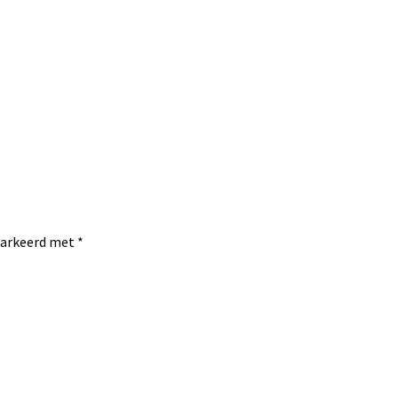
emarkeerd met
*