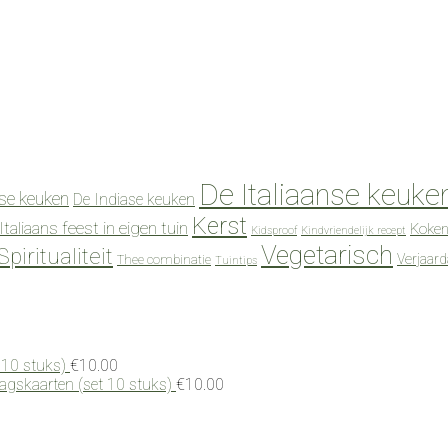
De Italiaanse keuke
se keuken
De Indiase keuken
Kerst
Italiaans feest in eigen tuin
Koken
Kidsproof
Kindvriendelijk recept
Vegetarisch
Spiritualiteit
Verjaar
Thee combinatie
Tuintips
 10 stuks)
€
10.00
dagskaarten (set 10 stuks)
€
10.00