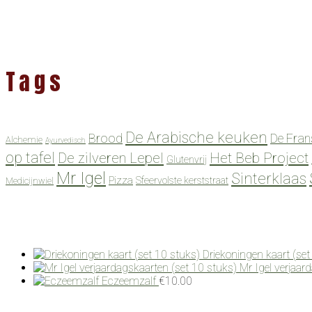
Tags
De Arabische keuken
Brood
De Fran
Alchemie
Ayurvedisch
op tafel
De zilveren Lepel
Het Beb Project
Glutenvrij
Mr Igel
Sinterklaas
Pizza
Sfeervolste kerststraat
Medicijnwiel
Driekoningen kaart (set
Mr Igel verjaar
Eczeemzalf
€
10.00