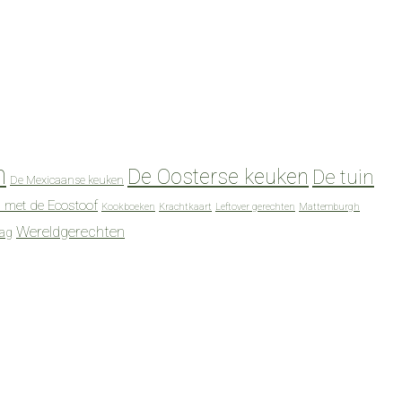
n
De Oosterse keuken
De tuin
De Mexicaanse keuken
 met de Ecostoof
Kookboeken
Krachtkaart
Leftover gerechten
Mattemburgh
Wereldgerechten
dag