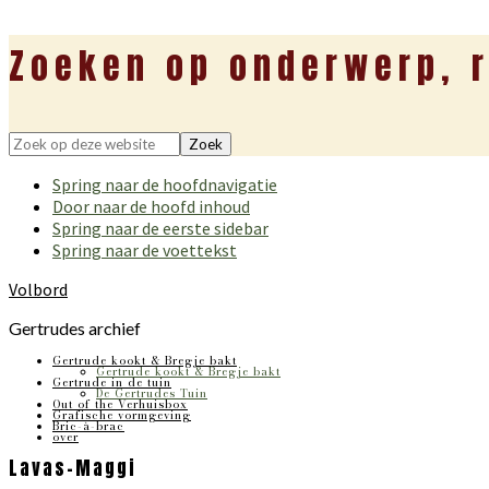
Zoeken op onderwerp, r
Zoek
op
Spring naar de hoofdnavigatie
deze
Door naar de hoofd inhoud
website
Spring naar de eerste sidebar
Spring naar de voettekst
Volbord
Gertrudes archief
Gertrude kookt & Bregje bakt
Gertrude kookt & Bregje bakt
Gertrude in de tuin
De Gertrudes Tuin
Out of the Verhuisbox
Grafische vormgeving
Bric-à-brac
over
Lavas-Maggi