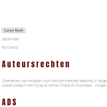
Current Month
september
No Events
Auteursrechten
Overnemen van recepten voor niet-commerciële websites is toeges
vooraf contact met mij op te nemen. Foto’s en illustraties moge
ADS