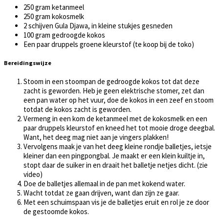
250 gram ketanmeel
250 gram kokosmelk
2 schijven Gula Djawa, in kleine stukjes gesneden
100 gram gedroogde kokos
Een paar druppels groene kleurstof (te koop bij de toko)
Bereidingswijze
Stoom in een stoompan de gedroogde kokos tot dat deze
zacht is geworden. Heb je geen elektrische stomer, zet dan
een pan water op het vuur, doe de kokos in een zeef en stoom
totdat de kokos zacht is geworden.
Vermeng in een kom de ketanmeel met de kokosmelk en een
paar druppels kleurstof en kneed het tot mooie droge deegbal.
Want, het deeg mag niet aan je vingers plakken!
Vervolgens maak je van het deeg kleine rondje balletjes, ietsje
kleiner dan een pingpongbal. Je maakt er een klein kuiltje in,
stopt daar de suiker in en draait het balletje netjes dicht. (zie
video)
Doe de balletjes allemaal in de pan met kokend water.
Wacht totdat ze gaan drijven, want dan zijn ze gaar.
Met een schuimspaan vis je de balletjes eruit en rol je ze door
de gestoomde kokos.