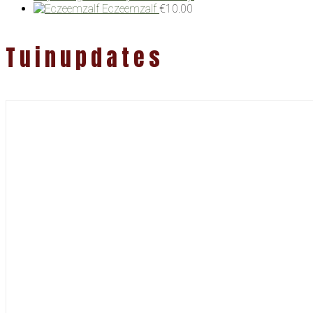
Eczeemzalf
€
10.00
Tuinupdates