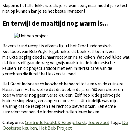
Klepon is het allerlekkerste als je ze warm eet, maar mocht je ze toch
niet op kunnen kan je ze het beste invriezen!
En terwijl de maaltijd nog warm is…
Bovenstaand recept is afkomstig uit het Groot Indonesisch
Kookboek van Beb Vuyk. Ik gebruikte dit boek zelf toen ik een
mislukte poging deed al haar recepten na te koken. Wat wel lukte wat
dat ik mezelf gaande weg wegwijs maakte in de Indonesische
keuken. En dit project afsloot met een mini-rijst tafel van de
gerechten die ik zelf het lekkerste vond.
Het Groot Indonesisch kookboek behoord tot een van de culinaire
klassiekers. Het is wel zo dat dit boek in de jaren ’80 verscheen en
toen waren er nog geen verse kruiden. Zelf heb ik de gedroogde
kruiden simpelweg vervangen door verse . Uiteindelijk was mijn
ervaring dat de recepten fier rechtop bleven staan. Een echte
aanrader voor hen die Indonesisch willen leren koken!
Categorie:
Gertrude kookt & Bregje bakt
,
Toe & zoet
Tags:
De
Oosterse keuken
,
Het Beb Project