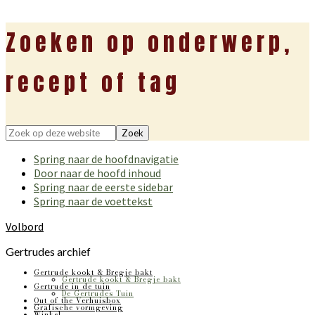
Zoeken op onderwerp,
recept of tag
Zoek
op
Spring naar de hoofdnavigatie
deze
Door naar de hoofd inhoud
website
Spring naar de eerste sidebar
Spring naar de voettekst
Volbord
Gertrudes archief
Gertrude kookt & Bregje bakt
Gertrude kookt & Bregje bakt
Gertrude in de tuin
De Gertrudes Tuin
Out of the Verhuisbox
Grafische vormgeving
Winkel