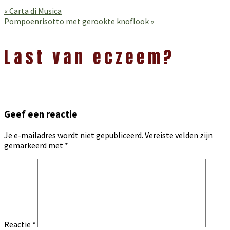
Vorig
« Carta di Musica
bericht:
Volgend
Pompoenrisotto met gerookte knoflook »
bericht:
Lees
Interacties
Last van eczeem?
Geef een reactie
Je e-mailadres wordt niet gepubliceerd.
Vereiste velden zijn
gemarkeerd met
*
Reactie
*