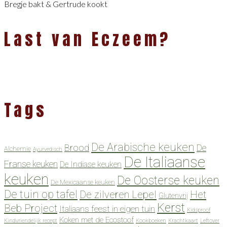
Bregje bakt & Gertrude kookt
Last van Eczeem?
Tags
De Arabische keuken
Brood
De
Alchemie
Ayurvedisch
De Italiaanse
Franse keuken
De Indiase keuken
keuken
De Oosterse keuken
De Mexicaanse keuken
De tuin op tafel
De zilveren Lepel
Het
Glutenvrij
Kerst
Beb Project
Italiaans feest in eigen tuin
Kidsproof
Koken met de Ecostoof
Kindvriendelijk recept
Kookboeken
Krachtkaart
Leftover