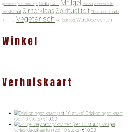
Mr Igel
Pizza
Sfeervolste
Medicijnwiel
gerechten
Mattemburgh
Spiritualiteit
Sinterklaas
kerststraat
Thee combinatie
Vegetarisch
Wereldgerechten
Verjaardag
Tuintips
Winkel
Verhuiskaart
Driekoningen kaart
(set 10 stuks)
€
10.00
Mr Igel
verjaardagskaarten (set 10 stuks)
€
10.00