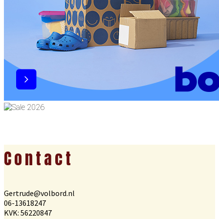
Footer
Contact
Gertrude@volbord.nl
06-13618247
KVK: 56220847