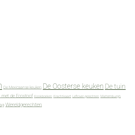
n
De Oosterse keuken
De tuin
De Mexicaanse keuken
 met de Ecostoof
Kookboeken
Krachtkaart
Leftover gerechten
Mattemburgh
Wereldgerechten
dag