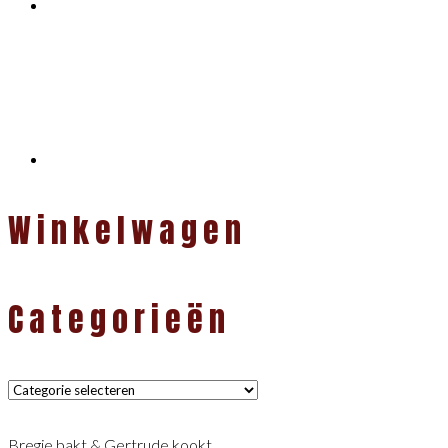
Winkelwagen
Categorieën
Categorieën
Bregje bakt & Gertrude kookt