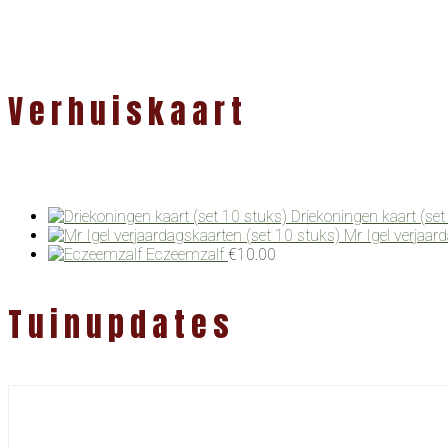
Verhuiskaart
Driekoningen kaart (set
Mr Igel verjaar
Eczeemzalf
€
10.00
Tuinupdates