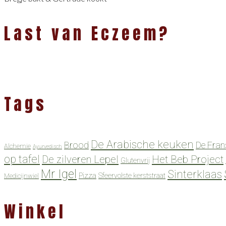
Last van Eczeem?
Tags
De Arabische keuken
Brood
De Fran
Alchemie
Ayurvedisch
op tafel
De zilveren Lepel
Het Beb Project
Glutenvrij
Mr Igel
Sinterklaas
Pizza
Sfeervolste kerststraat
Medicijnwiel
Winkel