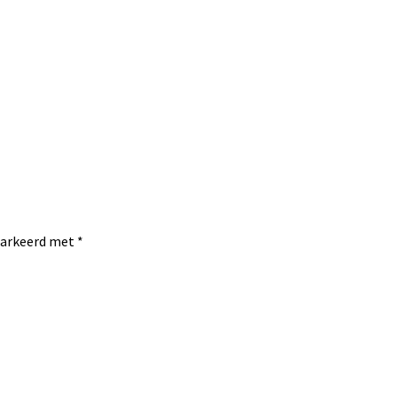
emarkeerd met
*