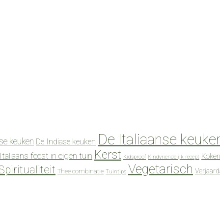
De Italiaanse keuke
se keuken
De Indiase keuken
Kerst
Italiaans feest in eigen tuin
Koken
Kidsproof
Kindvriendelijk recept
Vegetarisch
Spiritualiteit
Verjaar
Thee combinatie
Tuintips