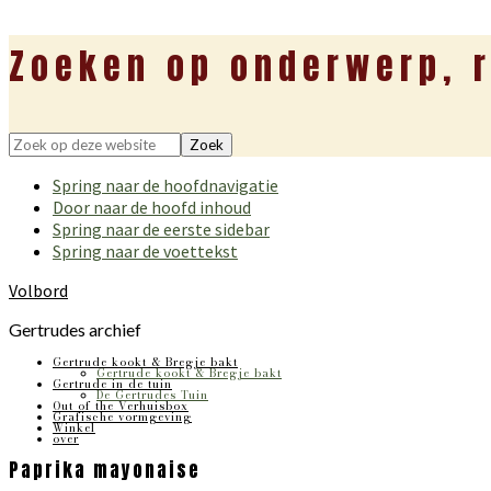
Zoeken op onderwerp, r
Zoek
op
Spring naar de hoofdnavigatie
deze
Door naar de hoofd inhoud
website
Spring naar de eerste sidebar
Spring naar de voettekst
Volbord
Gertrudes archief
Gertrude kookt & Bregje bakt
Gertrude kookt & Bregje bakt
Gertrude in de tuin
De Gertrudes Tuin
Out of the Verhuisbox
Grafische vormgeving
Winkel
over
Paprika mayonaise