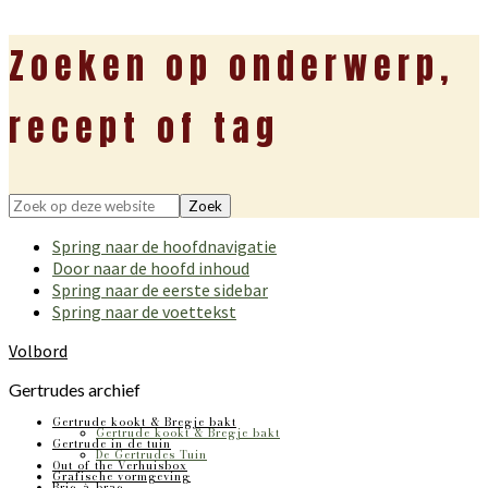
Zoeken op onderwerp,
recept of tag
Zoek
op
Spring naar de hoofdnavigatie
deze
Door naar de hoofd inhoud
website
Spring naar de eerste sidebar
Spring naar de voettekst
Volbord
Gertrudes archief
Gertrude kookt & Bregje bakt
Gertrude kookt & Bregje bakt
Gertrude in de tuin
De Gertrudes Tuin
Out of the Verhuisbox
Grafische vormgeving
Bric-à-brac