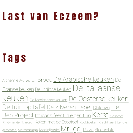
Last van Eczeem?
Tags
De Arabische keuken
Brood
De
Alchemie
Ayurvedisch
De Italiaanse
Franse keuken
De Indiase keuken
keuken
De Oosterse keuken
De Mexicaanse keuken
De tuin op tafel
De zilveren Lepel
Het
Glutenvrij
Kerst
Beb Project
Italiaans feest in eigen tuin
Kidsproof
Koken met de Ecostoof
Kindvriendelijk recept
Kookboeken
Krachtkaart
Leftover
Mr Igel
Pizza
Sfeervolste
Medicijnwiel
gerechten
Mattemburgh