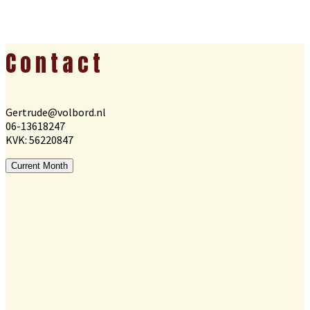
Footer
Contact
Gertrude@volbord.nl
06-13618247
KVK: 56220847
Current Month