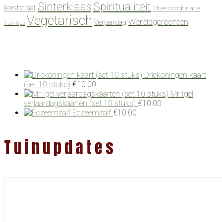
Spiritualiteit
Sinterklaas
kerststraat
Thee combinatie
Vegetarisch
Wereldgerechten
Verjaardag
Tuintips
Driekoningen kaart
(set 10 stuks)
€
10.00
Mr Igel
verjaardagskaarten (set 10 stuks)
€
10.00
Eczeemzalf
€
10.00
Tuinupdates