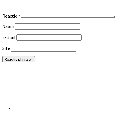
Reactie
*
Naam
E-mail
Site
Primaire
Sidebar