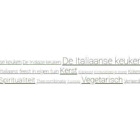
De Italiaanse keuke
se keuken
De Indiase keuken
Kerst
Italiaans feest in eigen tuin
Koken
Kidsproof
Kindvriendelijk recept
Vegetarisch
Spiritualiteit
Verjaar
Thee combinatie
Tuintips