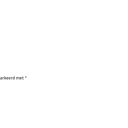
emarkeerd met
*