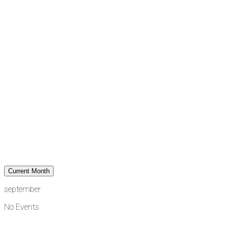
Current Month
september
No Events