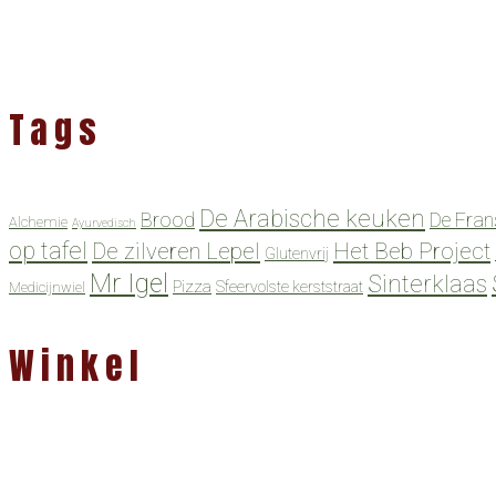
Tags
De Arabische keuken
Brood
De Fran
Alchemie
Ayurvedisch
op tafel
De zilveren Lepel
Het Beb Project
Glutenvrij
Mr Igel
Sinterklaas
Pizza
Sfeervolste kerststraat
Medicijnwiel
Winkel