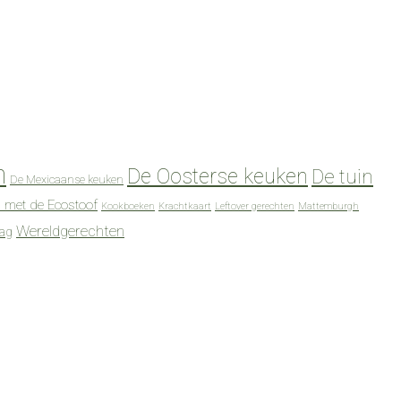
n
De Oosterse keuken
De tuin
De Mexicaanse keuken
 met de Ecostoof
Kookboeken
Krachtkaart
Leftover gerechten
Mattemburgh
Wereldgerechten
dag