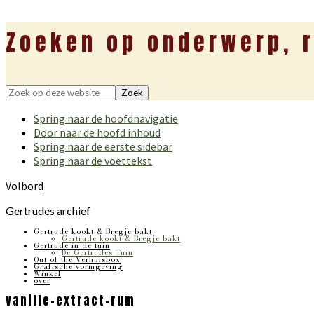
Zoeken op onderwerp, r
Zoek
op
Spring naar de hoofdnavigatie
deze
Door naar de hoofd inhoud
website
Spring naar de eerste sidebar
Spring naar de voettekst
Volbord
Gertrudes archief
Gertrude kookt & Bregje bakt
Gertrude kookt & Bregje bakt
Gertrude in de tuin
De Gertrudes Tuin
Out of the Verhuisbox
Grafische vormgeving
Winkel
over
vanille-extract-rum