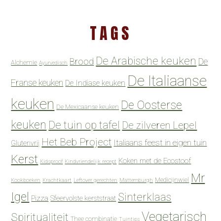
TAGS
De Arabische keuken
Brood
De
Alchemie
Ayurvedisch
De Italiaanse
Franse keuken
De Indiase keuken
keuken
De Oosterse
De Mexicaanse keuken
keuken
De tuin op tafel
De zilveren Lepel
Het Beb Project
Italiaans feest in eigen tuin
Glutenvrij
Kerst
Koken met de Ecostoof
Kidsproof
Kindvriendelijk recept
Mr
Medicijnwiel
Kookboeken
Krachtkaart
Leftover gerechten
Mattemburgh
Igel
Sinterklaas
Pizza
Sfeervolste kerststraat
Vegetarisch
Spiritualiteit
Thee combinatie
Tuintips