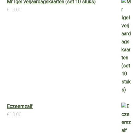
Mr Igel verjaardagskaarten (set 10 stuks)
€
10.00
Eczeemzalf
€
10.00